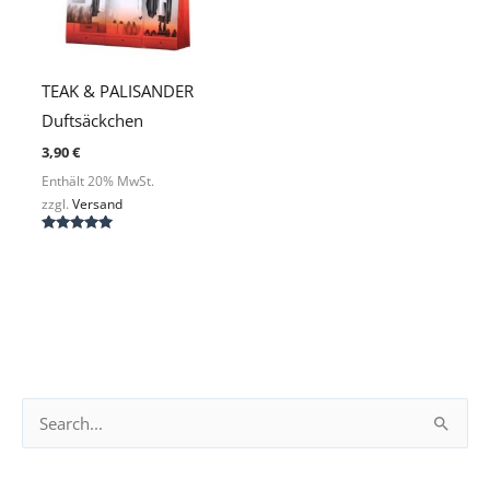
TEAK & PALISANDER
Duftsäckchen
3,90
€
Enthält 20% MwSt.
zzgl.
Versand
Bewertet
mit
5.00
von 5
S
u