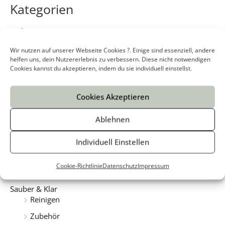
c
Kategorien
h
e
Duft
Auto
n
Wir nutzen auf unserer Webseite Cookies ?. Einige sind essenziell, andere
n
Parfum d'Intérieur
helfen uns, dein Nutzererlebnis zu verbessern. Diese nicht notwendigen
Cookies kannst du akzeptieren, indem du sie individuell einstellst.
a
Kleiderschrank
c
Staubsauger
Cookies Akzeptieren
h
Geschirrspüler
:
Ablehnen
Geruchsbeseitigung
Raumluft
Individuell Einstellen
Haustiere
Cookie-Richtlinie
Datenschutz
Impressum
Oberflächen
Sauber & Klar
Reinigen
Zubehör