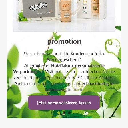
promotion
Sie suchen das perfekte
Kunden
und/oder
Partnergeschenk
?
Ob
gravierter Holzflakon
,
personalisierte
Verpackung
mit Visitenkarte, etc. - entdecken Sie die
verschiedenen Möglichkeiten, wie Sie Ihren Kunden,
Partnern oder Mitarbeitern garantiert
nachhaltig in
Erinnerung
bleiben.
Jetzt personalisieren lassen