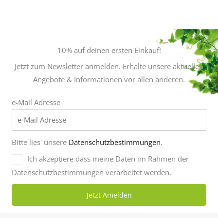
c
s
e
t
b
a
o
g
o
r
k
a
m
10% auf deinen ersten Einkauf!
Jetzt zum Newsletter anmelden. Erhalte unsere aktuellen
Angebote & Informationen vor allen anderen.
e-Mail Adresse
Bitte lies' unsere
Datenschutzbestimmungen
.
Ich akzeptiere dass meine Daten im Rahmen der
Datenschutzbestimmungen verarbeitet werden.
Jetzt Amelden