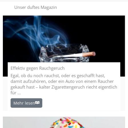
Unser duftes Magazin
Effektiv gegen Rauchgeruch
Egal, ob du noch rauchst, oder es geschafft hast,
damit aufzuhören, oder ein Auto von einem Raucher
gekauft hast – kalter Zigarettengeruch riecht eigentlich
für ...
Mehr lesen