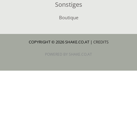
Sonstiges
Boutique
COPYRIGHT © 2026 SHAKE.CO.AT |
CREDITS
POWERED BY SHAKE.CO.AT