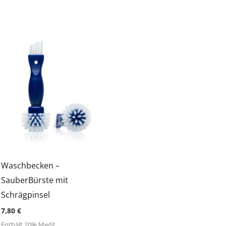
5.00
von 5
Waschbecken –
SauberBürste mit
Schrägpinsel
7,80
€
Enthält 20% MwSt.