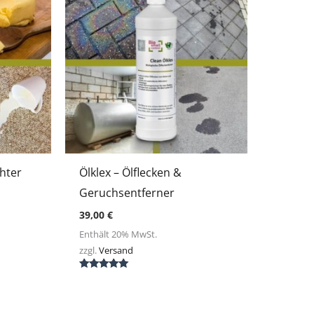
hter
Ölklex – Ölflecken &
Geruchsentferner
39,00
€
Enthält 20% MwSt.
zzgl.
Versand
Bewertet mit
5.00
von 5