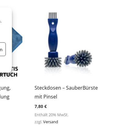
,
en
gung,
Steckdosen – SauberBürste
lung
mit Pinsel
7,80
€
Enthält 20% MwSt.
zzgl.
Versand