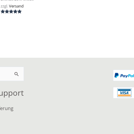
zzgl.
Versand
Bewertet mit
5.00
von 5
Support
ferung