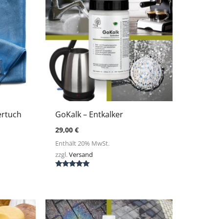
ertuch
GoKalk – Entkalker
29,00
€
Enthält 20% MwSt.
zzgl.
Versand
Bewertet mit
5.00
von 5