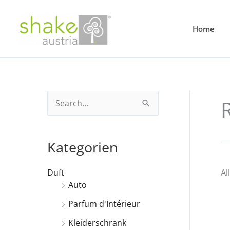
Home
S
u
c
Kategorien
h
e
Duft
Al
Auto
n
Parfum d'Intérieur
n
a
Kleiderschrank