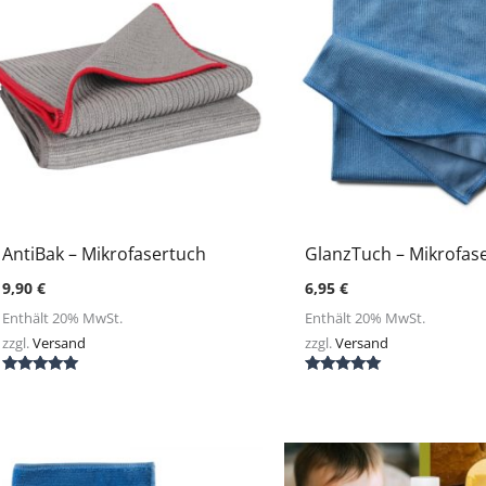
AntiBak – Mikrofasertuch
GlanzTuch – Mikrofas
9,90
€
6,95
€
Enthält 20% MwSt.
Enthält 20% MwSt.
zzgl.
Versand
zzgl.
Versand
Bewertet mit
Bewertet mit
5.00
5.00
von 5
von 5