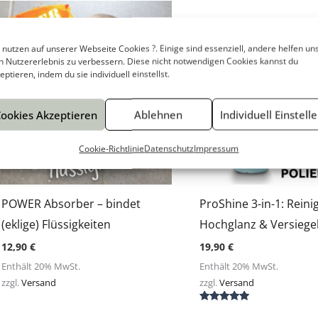
 nutzen auf unserer Webseite Cookies ?. Einige sind essenziell, andere helfen uns
n Nutzererlebnis zu verbessern. Diese nicht notwendigen Cookies kannst du
eptieren, indem du sie individuell einstellst.
ookies Akzeptieren
Ablehnen
Individuell Einstell
Cookie-Richtlinie
Datenschutz
Impressum
POWER Absorber – bindet
ProShine 3-in-1: Reini
(eklige) Flüssigkeiten
Hochglanz & Versiege
12,90
€
19,90
€
Enthält 20% MwSt.
Enthält 20% MwSt.
zzgl.
Versand
zzgl.
Versand
Bewertet mit