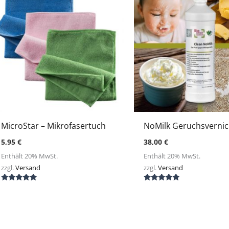
MicroStar – Mikrofasertuch
NoMilk Geruchsvernic
5,95
€
38,00
€
Enthält 20% MwSt.
Enthält 20% MwSt.
zzgl.
Versand
zzgl.
Versand
Bewertet mit
Bewertet mit
5.00
5.00
von 5
von 5