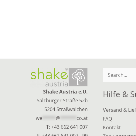
Suchen
nach:
Shake Austria e.U.
Hilfe & 
Salzburger Straße 52b
5204 Straßwalchen
Versand & Lie
we
*****
@
******
co.at
FAQ
T:
+43 662 641 007
Kontakt
F: +43 662 641 007 - 99