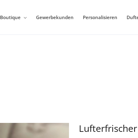
Boutique
Gewerbekunden
Personalisieren
Duft
Lufterfrische
Lufterfrischer
–