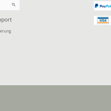
pport
ferung
n