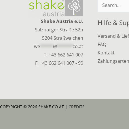
Suchen
nach:
Shake Austria e.U.
Hilfe & Su
Salzburger Straße 52b
Versand & Lie
5204 Straßwalchen
FAQ
we
*****
@
******
co.at
Kontakt
T:
+43 662 641 007
Zahlungsarte
F: +43 662 641 007 - 99
COPYRIGHT © 2026 SHAKE.CO.AT |
CREDITS