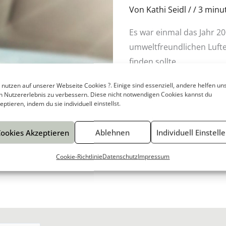
Von
Kathi Seidl
/
/
3 minut
Wie
alles
Es war einmal das Jahr 
begann
umweltfreundlichen Lufter
…
finden sollte.
 nutzen auf unserer Webseite Cookies ?. Einige sind essenziell, andere helfen uns
Read More »
n Nutzererlebnis zu verbessern. Diese nicht notwendigen Cookies kannst du
eptieren, indem du sie individuell einstellst.
ookies Akzeptieren
Ablehnen
Individuell Einstell
Cookie-Richtlinie
Datenschutz
Impressum