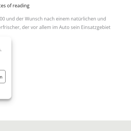
es of reading
2000 und der Wunsch nach einem natürlichen und
frischer, der vor allem im Auto sein Einsatzgebiet
,
en