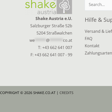
Suchen
nach:
Shake Austria e.U.
Hilfe & Su
Salzburger Straße 52b
Versand & Lie
5204 Straßwalchen
FAQ
we
*****
@
******
co.at
Kontakt
T:
+43 662 641 007
Zahlungsarte
F: +43 662 641 007 - 99
COPYRIGHT © 2026 SHAKE.CO.AT |
CREDITS