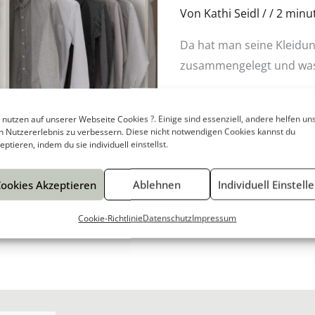
Von
Kathi Seidl
/
/
2 minut
Kleiderschränke
Da hat man seine Kleidun
zusammengelegt und was
Read More »
 nutzen auf unserer Webseite Cookies ?. Einige sind essenziell, andere helfen uns
n Nutzererlebnis zu verbessern. Diese nicht notwendigen Cookies kannst du
eptieren, indem du sie individuell einstellst.
ookies Akzeptieren
Ablehnen
Individuell Einstell
Cookie-Richtlinie
Datenschutz
Impressum