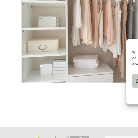
Wir
dei
akz
C