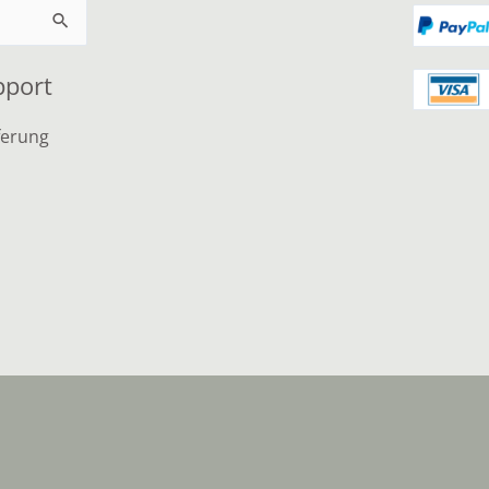
pport
ferung
n