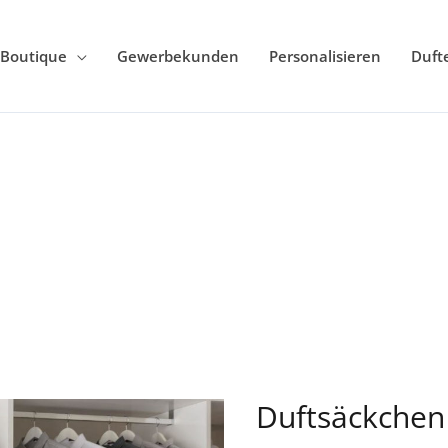
Boutique
Gewerbekunden
Personalisieren
Duft
Duftsäckchen 
Duftsäckchen
für