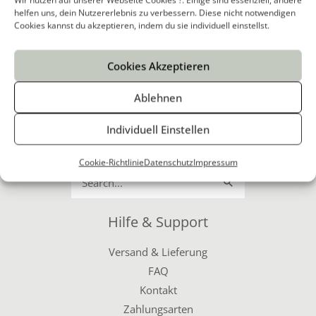
Wir nutzen auf unserer Webseite Cookies ?. Einige sind essenziell, andere
helfen uns, dein Nutzererlebnis zu verbessern. Diese nicht notwendigen
Cookies kannst du akzeptieren, indem du sie individuell einstellst.
Shake Austria e.U.
Salzburger Straße 52b
Cookies Akzeptieren
5204 Straßwalchen
Ablehnen
we
*****
@
******
co.at
T:
+43 662 641 007
Individuell Einstellen
F: +43 662 641 007 - 99
Cookie-Richtlinie
Datenschutz
Impressum
Suchen
nach:
Hilfe & Support
Versand & Lieferung
FAQ
Kontakt
Zahlungsarten