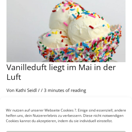
Vanilleduft liegt im Mai in der
Vanilleduft
liegt
Luft
im
Mai
Von
Kathi Seidl
/
/
3 minutes of reading
in
Der Vanilleduft sowie ihr Geschmack begeistert nicht
der
umsonst viele Menschen. Ihre ätherischen Öle besitzen
Wir nutzen auf unserer Webseite Cookies ?. Einige sind essenziell, andere
Luft
helfen uns, dein Nutzererlebnis zu verbessern. Diese nicht notwendigen
ganz besondere Wirkstoffen. Wir haben eine kurze
Cookies kannst du akzeptieren, indem du sie individuell einstellst.
Übersicht mit vielen spannenden Fakten zu dieser