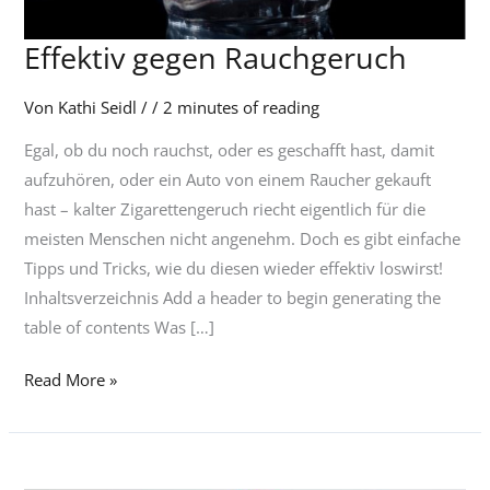
Effektiv gegen Rauchgeruch
Effektiv
gegen
Von
Kathi Seidl
/
/
2 minutes of reading
Rauchgeruch
Egal, ob du noch rauchst, oder es geschafft hast, damit
aufzuhören, oder ein Auto von einem Raucher gekauft
hast – kalter Zigarettengeruch riecht eigentlich für die
meisten Menschen nicht angenehm. Doch es gibt einfache
Tipps und Tricks, wie du diesen wieder effektiv loswirst!
Inhaltsverzeichnis Add a header to begin generating the
table of contents Was […]
Read More »