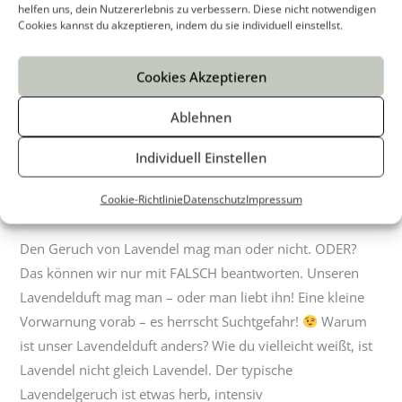
helfen uns, dein Nutzererlebnis zu verbessern. Diese nicht notwendigen
Cookies kannst du akzeptieren, indem du sie individuell einstellst.
Cookies Akzeptieren
Ablehnen
Individuell Einstellen
Duft des Monats – Lavendel
Duft
des
Cookie-Richtlinie
Datenschutz
Impressum
Von
Kathi Seidl
/
/
1 minute of reading
Monats
–
Den Geruch von Lavendel mag man oder nicht. ODER?
Lavendel
Das können wir nur mit FALSCH beantworten. Unseren
Lavendelduft mag man – oder man liebt ihn! Eine kleine
Vorwarnung vorab – es herrscht Suchtgefahr!
Warum
ist unser Lavendelduft anders? Wie du vielleicht weißt, ist
Lavendel nicht gleich Lavendel. Der typische
Lavendelgeruch ist etwas herb, intensiv