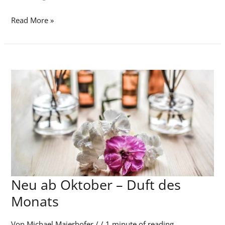
Read More »
Neu ab Oktober – Duft des
Neu
ab
Monats
Oktober
–
Von
Michael Maierhofer
/
/
1 minute of reading