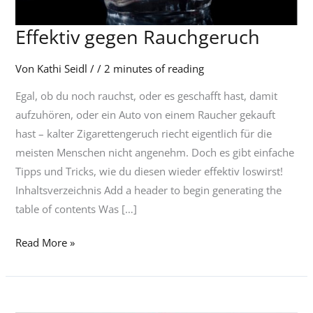
Effektiv gegen Rauchgeruch
Effektiv
gegen
Von
Kathi Seidl
/
/
2 minutes of reading
Rauchgeruch
Egal, ob du noch rauchst, oder es geschafft hast, damit
aufzuhören, oder ein Auto von einem Raucher gekauft
hast – kalter Zigarettengeruch riecht eigentlich für die
meisten Menschen nicht angenehm. Doch es gibt einfache
Tipps und Tricks, wie du diesen wieder effektiv loswirst!
Inhaltsverzeichnis Add a header to begin generating the
table of contents Was […]
Read More »