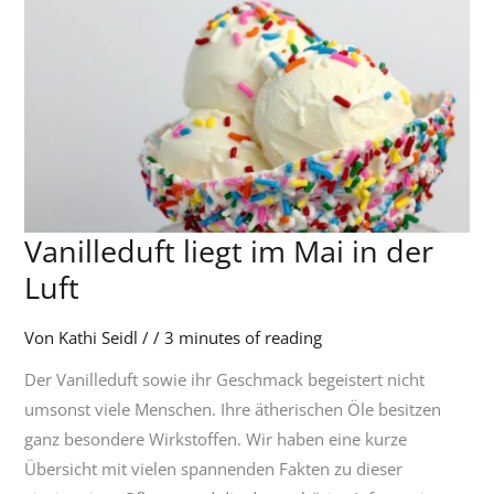
Vanilleduft liegt im Mai in der
Vanilleduft
liegt
Luft
im
Mai
Von
Kathi Seidl
/
/
3 minutes of reading
in
Der Vanilleduft sowie ihr Geschmack begeistert nicht
der
umsonst viele Menschen. Ihre ätherischen Öle besitzen
Luft
ganz besondere Wirkstoffen. Wir haben eine kurze
Übersicht mit vielen spannenden Fakten zu dieser