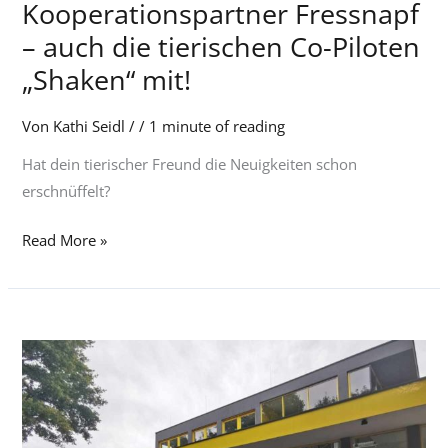
Kooperationspartner Fressnapf
Kooperationspartner
Fressnapf
– auch die tierischen Co-Piloten
–
„Shaken“ mit!
auch
die
Von
Kathi Seidl
/
/
1 minute of reading
tierischen
Hat dein tierischer Freund die Neuigkeiten schon
Co-
erschnüffelt?
Piloten
„Shaken“
Read More »
mit!