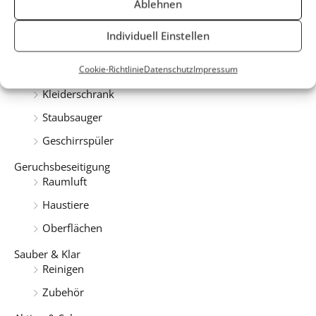
Kategorien
Ablehnen
h
e
Duft
Individuell Einstellen
Auto
n
Cookie-Richtlinie
Datenschutz
Impressum
n
Parfum d'Intérieur
a
Kleiderschrank
c
Staubsauger
h
Geschirrspüler
:
Geruchsbeseitigung
Raumluft
Haustiere
Oberflächen
Sauber & Klar
Reinigen
Zubehör