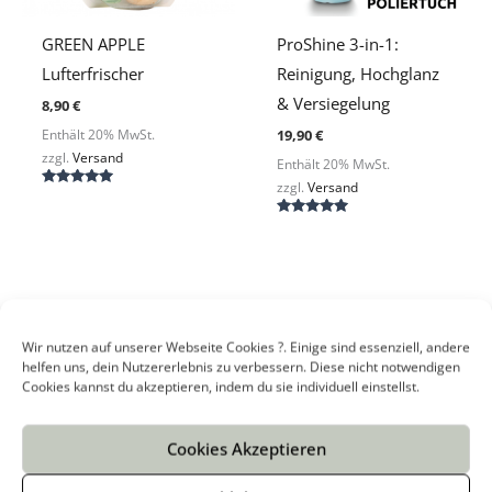
GREEN APPLE
ProShine 3-in-1:
Lufterfrischer
Reinigung, Hochglanz
& Versiegelung
8,90
€
19,90
€
Enthält 20% MwSt.
zzgl.
Versand
Enthält 20% MwSt.
zzgl.
Versand
Bewertet
mit
5.00
Bewertet
von 5
mit
5.00
von 5
Wir nutzen auf unserer Webseite Cookies ?. Einige sind essenziell, andere
helfen uns, dein Nutzererlebnis zu verbessern. Diese nicht notwendigen
Cookies kannst du akzeptieren, indem du sie individuell einstellst.
S
u
Cookies Akzeptieren
c