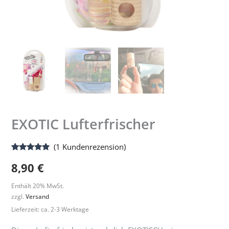
EXOTIC Lufterfrischer
(
1
Kundenrezension)
Bewertet
1
8,90
€
mit
5.00
von 5,
basierend
Enthält 20% MwSt.
auf
Kundenbewertung
zzgl.
Versand
Lieferzeit: ca. 2-3 Werktage