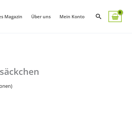
Suchen
es Magazin
Über uns
Mein Konto
säckchen
onen)