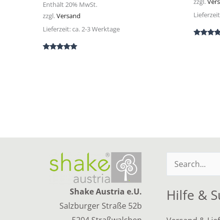
zzgl.
Ver
Enthält 20% MwSt.
Lieferzei
zzgl.
Versand
Lieferzeit: ca. 2-3 Werktage
Bewertet
5.00
von 5
Bewertet mit
5.00
von 5
Suchen
nach:
Shake Austria e.U.
Hilfe & 
Salzburger Straße 52b
5204 Straßwalchen