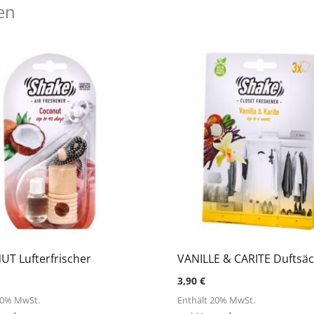
len
T Lufterfrischer
VANILLE & CARITE Duftsä
3,90
€
20% MwSt.
Enthält 20% MwSt.