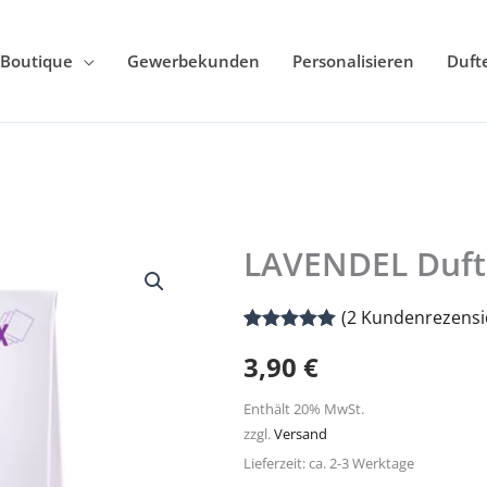
Boutique
Gewerbekunden
Personalisieren
Duft
LAVENDEL Duft
LAVENDEL
Duftsäckchen
(
2
Kundenrezensi
Menge
Bewertet mit
2
3,90
€
5.00
von 5,
basierend
auf
Enthält 20% MwSt.
Kundenbewertungen
zzgl.
Versand
Lieferzeit: ca. 2-3 Werktage