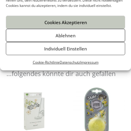
helfen uns, dein Nutzererlebnis zu verbessern. Diese nicht notwendigen
Anwendungsdauer
: ca. 90 Tage
Cookies kannst du akzeptieren, indem du sie individuell einstellst.
Cookies Akzeptieren
Ablehnen
Individuell Einstellen
Cookie-Richtlinie
Datenschutz
Impressum
...folgendes könnte dir auch gefallen