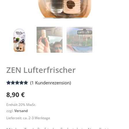
ZEN Lufterfrischer
(
1
Kundenrezension)
Bewertet
1
8,90
€
mit
5.00
von 5,
basierend
Enthält 20% MwSt.
auf
Kundenbewertung
zzgl.
Versand
Lieferzeit: ca. 2-3 Werktage