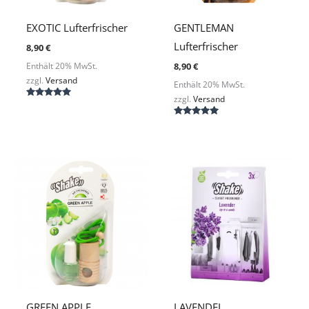
EXOTIC Lufterfrischer
GENTLEMAN
Lufterfrischer
8,90
€
8,90
€
Enthält 20% MwSt.
zzgl.
Versand
Enthält 20% MwSt.
zzgl.
Versand
Bewertet
mit
5.00
Bewertet
von 5
mit
5.00
von 5
GREEN APPLE
LAVENDEL