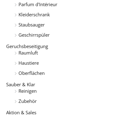
n
Parfum d'Intérieur
a
Kleiderschrank
c
Staubsauger
h
Geschirrspüler
:
Geruchsbeseitigung
Raumluft
Haustiere
Oberflächen
Sauber & Klar
Reinigen
Zubehör
Aktion & Sales