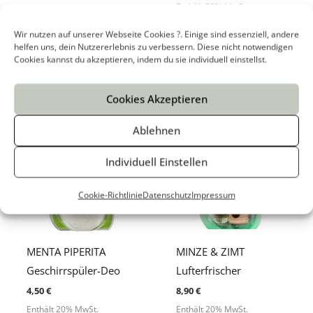
4,50
€
Enthält 20% MwSt.
zzgl.
Versand
Enthält 20% MwSt.
Wir nutzen auf unserer Webseite Cookies ?. Einige sind essenziell, andere
zzgl.
Versand
helfen uns, dein Nutzererlebnis zu verbessern. Diese nicht notwendigen
Bewertet
mit
Cookies kannst du akzeptieren, indem du sie individuell einstellst.
5.00
Bewertet
von 5
mit
5.00
von 5
Cookies Akzeptieren
Ablehnen
Individuell Einstellen
Cookie-Richtlinie
Datenschutz
Impressum
MENTA PIPERITA
MINZE & ZIMT
Geschirrspüler-Deo
Lufterfrischer
4,50
€
8,90
€
Enthält 20% MwSt.
Enthält 20% MwSt.