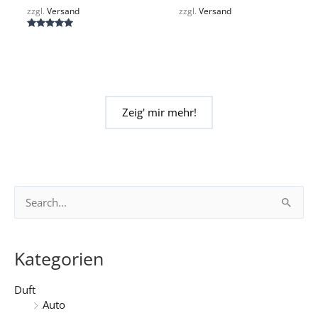
zzgl.
Versand
zzgl.
Versand
Bewertet
mit
5.00
von 5
Zeig' mir mehr!
S
u
c
Kategorien
h
e
Duft
Auto
n