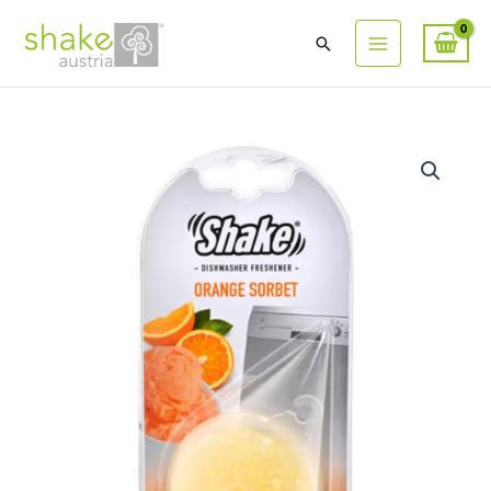
Suchen
ORANGEN-
SORBET
Geschirrspüler-
Deo
Menge