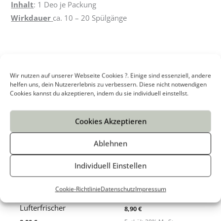
Inhalt
: 1 Deo je Packung
Wirkdauer
ca. 10 – 20 Spülgänge
...folgendes könnte dir auch gefallen
Wir nutzen auf unserer Webseite Cookies ?. Einige sind essenziell, andere
helfen uns, dein Nutzererlebnis zu verbessern. Diese nicht notwendigen
Cookies kannst du akzeptieren, indem du sie individuell einstellst.
Cookies Akzeptieren
Ablehnen
Individuell Einstellen
Cookie-Richtlinie
Datenschutz
Impressum
BLÜTENBRISE
VANILLE Lufterfrischer
Lufterfrischer
8,90
€