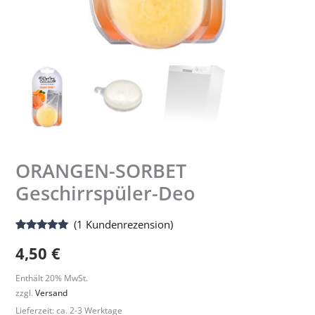
ORANGEN-SORBET
Geschirrspüler-Deo
(
1
Kundenrezension)
Bewertet
1
4,50
€
mit
5.00
von 5,
basierend
Enthält 20% MwSt.
auf
Kundenbewertung
zzgl.
Versand
Lieferzeit: ca. 2-3 Werktage