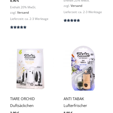
8,90
€
Enthält 20% MwSt.
zzgl.
Versand
Enthält 20% MwSt.
Lieferzeit: ca. 2-3 Werktage
zzgl.
Versand
Lieferzeit: ca. 2-3 Werktage
Bewertet
mit
5.00
Bewertet
von 5
mit
5.00
von 5
TIARE ORCHID
ANTI TABAK
Duftsäckchen
Lufterfrischer
3,90
€
8,90
€