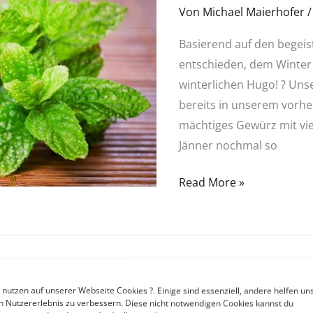
Von
Michael Maierhofer
Monats
(Jänner)
Basierend auf den begei
–
entschieden, dem Winter
Minze
winterlichen Hugo! ? Unse
&
bereits in unserem vorher
Zimt
mächtiges Gewürz mit vie
Jänner nochmal so
Read More »
 nutzen auf unserer Webseite Cookies ?. Einige sind essenziell, andere helfen uns
Duft des Mon
Duft
n Nutzererlebnis zu verbessern. Diese nicht notwendigen Cookies kannst du