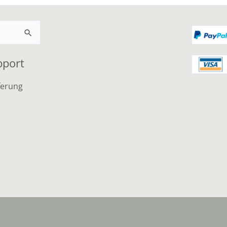
pport
ferung
n