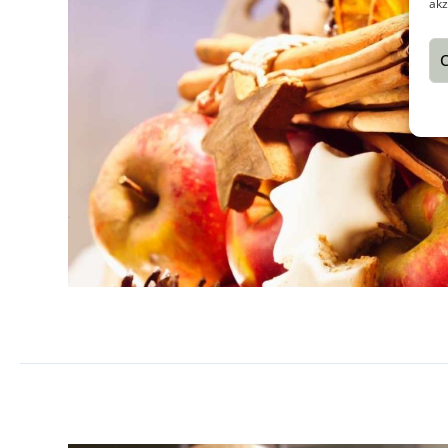
akz
C