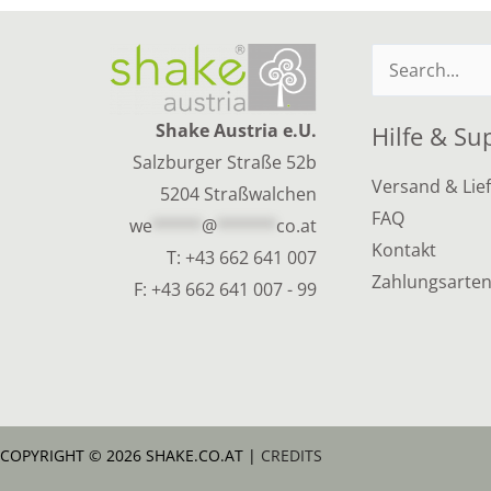
Suchen
nach:
Shake Austria e.U.
Hilfe & Su
Salzburger Straße 52b
Versand & Lie
5204 Straßwalchen
FAQ
we
*****
@
******
co.at
Kontakt
T:
+43 662 641 007
Zahlungsarte
F: +43 662 641 007 - 99
COPYRIGHT © 2026 SHAKE.CO.AT |
CREDITS