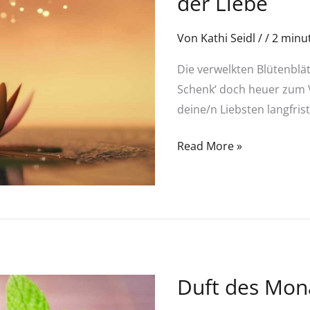
der Liebe
Monats
–
Von
Kathi Seidl
/
/
2 minut
Februar:
Die verwelkten Blütenblä
im
Schenk‘ doch heuer zum V
Zeichen
deine/n Liebsten langfrist
der
Liebe
Read More »
Duft des Mona
Duft
des