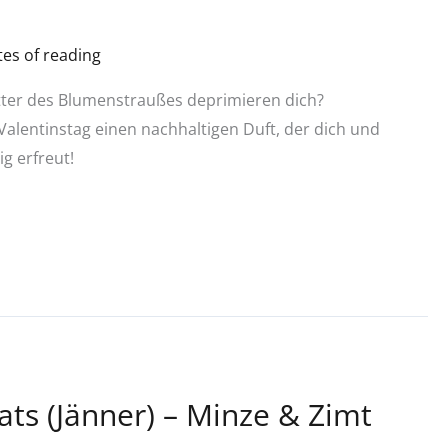
es of reading
tter des Blumenstraußes deprimieren dich?
alentinstag einen nachhaltigen Duft, der dich und
ig erfreut!
ts (Jänner) – Minze & Zimt